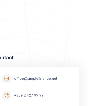
ontact
office@simplefinance.net
+359 2 427 99 99