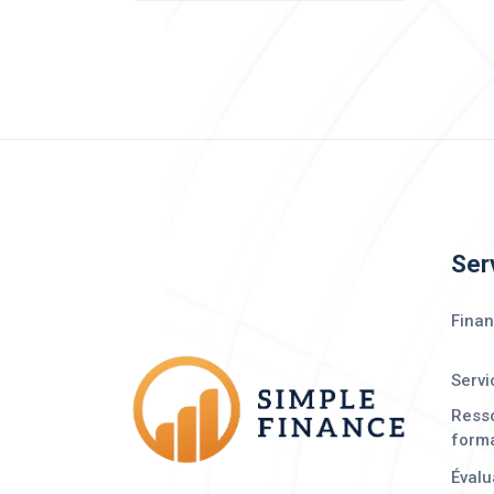
Ser
Finan
Servi
Ress
form
Évalu