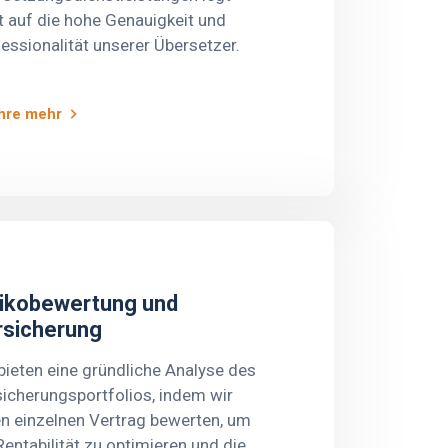
uhalten und die
 auf die hohe Genauigkeit und
agementprozesse in den
essionalität unserer Übersetzer.
nisationen zu verbessern.
hre mehr
sikobewertung und
rsicherung
bieten eine gründliche Analyse des
icherungsportfolios, indem wir
n einzelnen Vertrag bewerten, um
Rentabilität zu optimieren und die