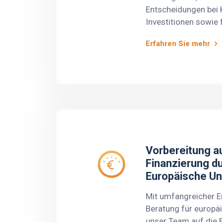
Entscheidungen bei K
Investitionen sowie 
und steuerliche Zwe
Erfahren Sie mehr
Unsere spezialisiert
umfassen die Bewer
und Gewerbeimmobil
Verwaltungsgebäud
Industrieanlagen, M
Ausstattungen sowi
bieten auch Bewert
immateriellen Verm
Marken und Patenten
Vorbereitung au
detaillierte Analysen
Finanzierung du
Lage von Unternehm
Europäische Un
Mit umfangreicher E
Beratung für europä
unser Team auf die 