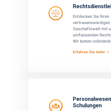
Rechtsdienstle
Entdecken Sie Ihren
vertrauenswürdigen 
Geschäftswelt mit 
umfassenden Rechts
Wir bieten vollständ
bei der Gründung, St
Erfahren Sie mehr
Verwaltung Ihres U
wir die Einhaltung al
Anforderungen und d
wirtschaftlichen Int
gewährleisten. Unse
stehen Ihnen zur Ver
der Durchführung ve
Handelsgeschäfte zu
Personalwesen
rechtlichen Schutz fü
Schulungen
Vermögenswerte zu 