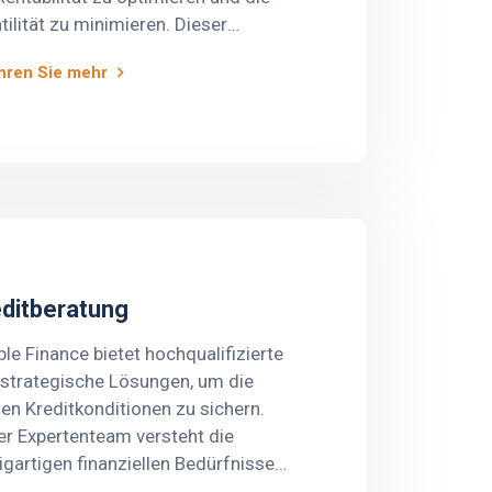
tilität zu minimieren. Dieser
ess umfasst eine detaillierte
hren Sie mehr
prüfung der Risiken, Prämien und
ingungen der
icherungsverträge sowie eine
yse der historischen Verluste und
finanziellen Auswirkungen auf die
icherungsaktivitäten. Darüber
us führen wir eine umfassende
yse der Geschäftstätigkeit und der
riellen Basis der Kunden durch, um
ditberatung
male Versicherungsstrategien zu
tifizieren, die den spezifischen
le Finance bietet hochqualifizierte
ürfnissen entsprechen.
strategische Lösungen, um die
en Kreditkonditionen zu sichern.
r Expertenteam versteht die
igartigen finanziellen Bedürfnisse
Ziele von Unternehmen. Durch eine