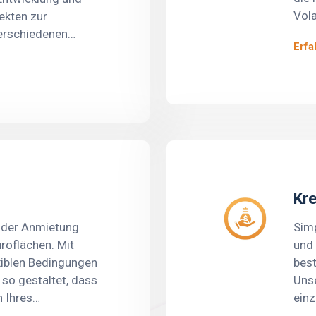
Vola
ekten zur
Proz
verschiedenen
Erfa
Über
und -schemen
Bed
ch wir unseren
Vers
hancen auf Erfolg
Anal
der 
Vers
hina
Anal
mate
Kre
opti
i der Anmietung
iden
Simp
roflächen. Mit
Bed
und 
xiblen Bedingungen
best
 so gestaltet, dass
Unse
 Ihres
einz
rechen,
und 