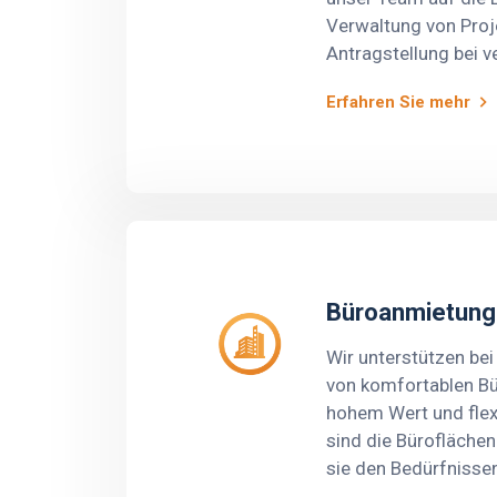
Verwaltung von Proj
Antragstellung bei 
Förderprogrammen 
Erfahren Sie mehr
spezialisiert, wodur
Kunden die besten C
bieten.
Büroanmietung
Wir unterstützen be
von komfortablen Bü
hohem Wert und fle
sind die Büroflächen
sie den Bedürfnissen
Unternehmens entsp