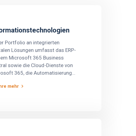
formationstechnologien
r Portfolio an integrierten
italen Lösungen umfasst das ERP-
tem Microsoft 365 Business
ral sowie die Cloud-Dienste von
osoft 365, die Automatisierung
 Optimierung von
hre mehr
ernehmensprozessen
hrleisten. Diese Plattformen sind
tegisch darauf ausgerichtet, die
uktivität und Effizienz der
unikation in Ihrer Organisation
teigern. Darüber hinaus entwickeln
 maßgeschneiderte Web- und